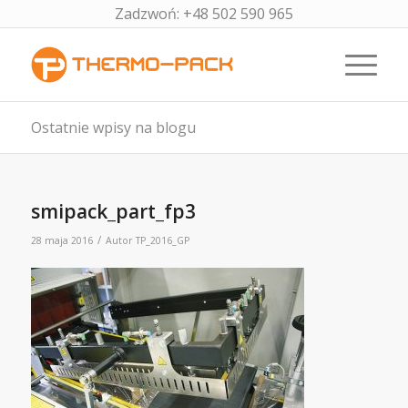
Zadzwoń: +48 502 590 965
Ostatnie wpisy na blogu
smipack_part_fp3
/
28 maja 2016
Autor
TP_2016_GP